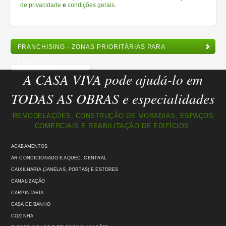
de privacidade
e
condições gerais
.
FRANCHISING - ZONAS PRIORITÁRIAS PARA
EXPANSÃO
A CASA VIVA pode ajudá-lo em
TODAS AS OBRAS e especialidades
REMODELAÇÕES, CONSTRUÇÃO DE MORADIAS, ESPAÇOS
COMERCIAIS E REABILITAÇÃO DE EDIFÍCIOS:
ACABAMENTOS
AR CONDICIONADO E AQUEC. CENTRAL
CAIXILHARIA (JANELAS, PORTAS) E ESTORES
CANALIZAÇÃO
CARPINTARIA
CASA DE BANHO
COZINHA