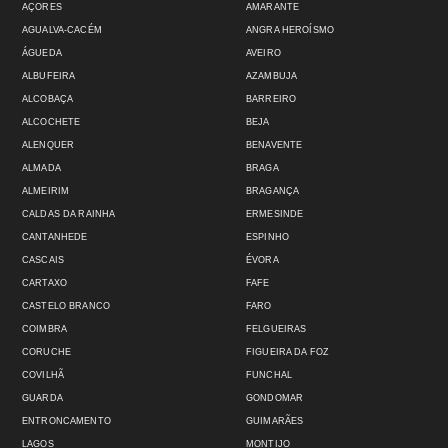
AÇORES
AMARANTE
AGUALVA-CACÉM
ANGRA HEROÍSMO
ÁGUEDA
AVEIRO
ALBUFEIRA
AZAMBUJA
ALCOBAÇA
BARREIRO
ALCOCHETE
BEJA
ALENQUER
BENAVENTE
ALMADA
BRAGA
ALMEIRIM
BRAGANÇA
CALDAS DA RAINHA
ERMESINDE
CANTANHEDE
ESPINHO
CASCAIS
ÉVORA
CARTAXO
FAFE
CASTELO BRANCO
FARO
COIMBRA
FELGUEIRAS
CORUCHE
FIGUEIRA DA FOZ
COVILHÃ
FUNCHAL
GUARDA
GONDOMAR
ENTRONCAMENTO
GUIMARÃES
LAGOS
MONTIJO